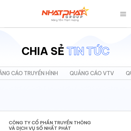
Bỏ
.absolute-footer, html { background-color: unset; }
qua
nội
dung
CHIA SẺ
TIN TỨC
ẢNG CÁO TRUYỀN HÌNH
QUẢNG CÁO VTV
Q
CÔNG TY CỔ PHẦN TRUYỀN THÔNG
VÀ DỊCH VỤ SỐ NHẤT PHÁT