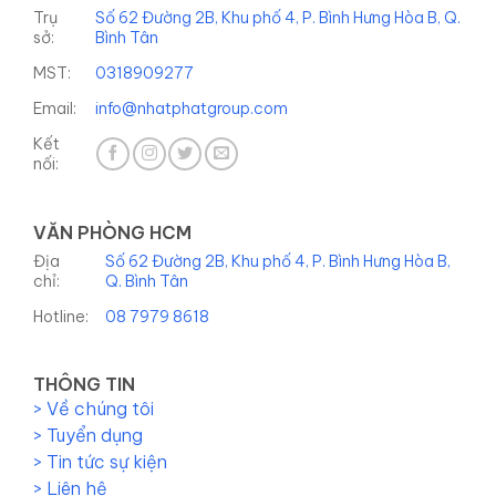
Trụ
Số 62 Đường 2B, Khu phố 4, P. Bình Hưng Hòa B, Q.
sở:
Bình Tân
MST:
0318909277
Email:
info@nhatphatgroup.com
Kết
nối:
VĂN PHÒNG HCM
Địa
Số 62 Đường 2B, Khu phố 4, P. Bình Hưng Hòa B,
chỉ:
Q. Bình Tân
Hotline:
08 7979 8618
THÔNG TIN
> Về chúng tôi
> Tuyển dụng
> Tin tức sự kiện
> Liên hệ