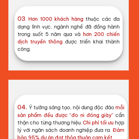
03
.
Hơn 1000 khách hàng
thuộc các đa
dạng lĩnh vực, ngành nghề đã đồng hành
trong suốt 5 năm qua và
hơn 200 chiến
dịch truyền thông
được triển khai thành
công.
04.
Ý tưởng sáng tạo, nội dung độc đáo
mỗi
sản phẩm đều được “đo ni đóng giày”
cẩn
thận cho từng thương hiệu.
Chi phí tối ưu
hợp
lý với ngân sách doanh nghiệp đưa ra.
Đảm
bảo 95% dự án đạt thỏa thuận cam kết
.