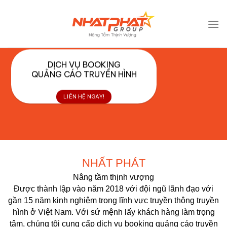
Bỏ
.absolute-footer, html { background-color: unset; }
qua
nội
dung
DỊCH VỤ BOOKING
QUẢNG CÁO TRUYỀN HÌNH
LIÊN HỆ NGAY!
NHẤT PHÁT
Nâng tầm thịnh vượng
Được thành lập vào năm 2018 với đội ngũ lãnh đạo với
gần 15 năm kinh nghiệm trong lĩnh vực truyền thông truyền
hình ở Việt Nam. Với sứ mệnh lấy khách hàng làm trọng
tâm, chúng tôi cung cấp
dịch vụ booking quảng cáo truyền