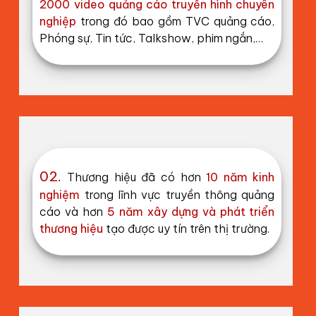
2000 video quảng cáo truyền hình chuyên
nghiệp
trong đó bao gồm TVC quảng cáo,
Phóng sự, Tin tức, Talkshow, phim ngắn,…
02.
Thương hiệu đã có hơn
10 năm kinh
nghiệm
trong lĩnh vực truyền thông quảng
cáo và hơn
5 năm xây dựng và phát triển
thương hiệu
tạo được uy tín trên thị trường.