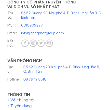
CÔNG TY CỔ PHẦN TRUYỀN THÔNG
VÀ DỊCH VỤ SỐ NHẤT PHÁT
Trụ
Số 62 Đường 2B, Khu phố 4, P. Bình Hưng Hòa B, Q.
sở:
Bình Tân
MST:
0318909277
Email:
info@nhatphatgroup.com
Kết
nối:
VĂN PHÒNG HCM
Địa
Số 62 Đường 2B, Khu phố 4, P. Bình Hưng Hòa B,
chỉ:
Q. Bình Tân
Hotline:
08 7979 8618
THÔNG TIN
> Về chúng tôi
> Tuyển dụng