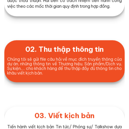
được thỏa thuận. Hai bên có trách nhiệm tiến hành công
việc theo các mốc thời gian quy định trong hợp đồng.
02. Thu thập thông tin
Chúng tôi sẽ gửi file câu hỏi về mục đích truyền thông của
dự án, những thông tin về Thương hiệu, Sản phẩm/Dịch vụ,
Sự kiện,… cho khách hàng để thu thập đầy đủ thông tin cho
khâu viết kịch bản.
03. Viết kịch bản
Tiến hành viết kịch bản Tin tức/ Phóng sự/ Talkshow dựa