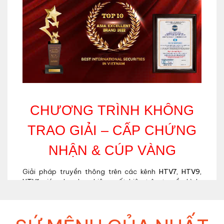
CHƯƠNG TRÌNH KHÔNG
TRAO GIẢI – CẤP CHỨNG
NHẬN & CÚP VÀNG
Giải pháp truyền thông trên các kênh
HTV7, HTV9,
HTV1
giúp doanh nghiệp xuất hiện trên truyền hình,
tiếp cận khán giả tại TP.HCM và khu vực phía Nam,
nâng cao độ nhận diện thương hiệu và tối ưu hiệu quả
quảng bá.