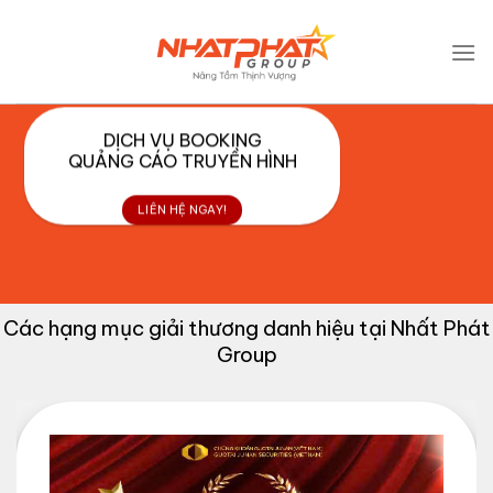
Bỏ
.absolute-footer, html { background-color: unset; }
qua
nội
dung
DỊCH VỤ BOOKING
QUẢNG CÁO TRUYỀN HÌNH
LIÊN HỆ NGAY!
Các hạng mục giải thương danh hiệu tại Nhất Phát
Group