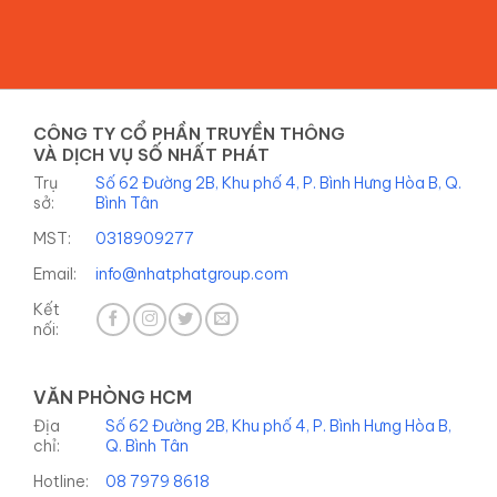
CÔNG TY CỔ PHẦN TRUYỀN THÔNG
VÀ DỊCH VỤ SỐ NHẤT PHÁT
Trụ
Số 62 Đường 2B, Khu phố 4, P. Bình Hưng Hòa B, Q.
sở:
Bình Tân
MST:
0318909277
Email:
info@nhatphatgroup.com
Kết
nối:
VĂN PHÒNG HCM
Địa
Số 62 Đường 2B, Khu phố 4, P. Bình Hưng Hòa B,
chỉ:
Q. Bình Tân
Hotline:
08 7979 8618