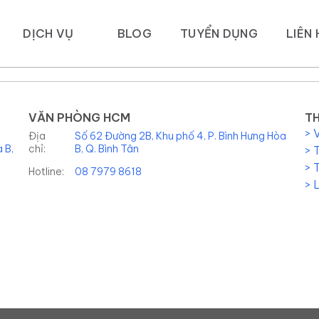
DỊCH VỤ
BLOG
TUYỂN DỤNG
LIÊN 
VĂN PHÒNG HCM
TH
> 
Địa
Số 62 Đường 2B, Khu phố 4, P. Bình Hưng Hòa
 B,
chỉ:
B, Q. Bình Tân
> 
> 
Hotline:
08 7979 8618
> 