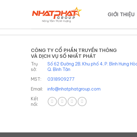
Bỏ
.absolute-footer, html { background-color: unset; }
qua
GIỚI THIỆU
nội
dung
CÔNG TY CỔ PHẦN TRUYỀN THÔNG
VÀ DỊCH VỤ SỐ NHẤT PHÁT
Trụ
Số 62 Đường 2B, Khu phố 4, P. Bình Hưng Hòa
sở:
Q. Bình Tân
MST:
0318909277
Email:
info@nhatphatgroup.com
Kết
nối: