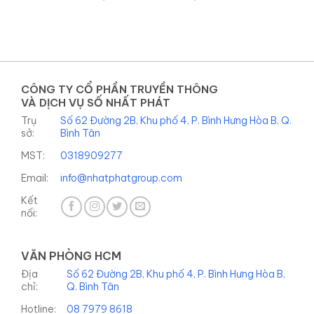
CÔNG TY CỔ PHẦN TRUYỀN THÔNG
VÀ DỊCH VỤ SỐ NHẤT PHÁT
Trụ
Số 62 Đường 2B, Khu phố 4, P. Bình Hưng Hòa B, Q.
sở:
Bình Tân
MST:
0318909277
Email:
info@nhatphatgroup.com
Kết
nối:
VĂN PHÒNG HCM
Địa
Số 62 Đường 2B, Khu phố 4, P. Bình Hưng Hòa B,
chỉ:
Q. Bình Tân
Hotline:
08 7979 8618