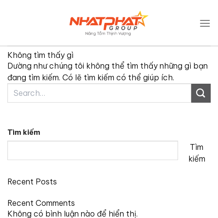
Bỏ
.absolute-footer, html { background-color: unset; }
qua
nội
LƯU TRỮ TÁC GIẢ:
ADMIN
dung
Không tìm thấy gì
Dường như chúng tôi không thể tìm thấy những gì bạn
đang tìm kiếm. Có lẽ tìm kiếm có thể giúp ích.
Tìm kiếm
Tìm
kiếm
Recent Posts
Recent Comments
Không có bình luận nào để hiển thị.